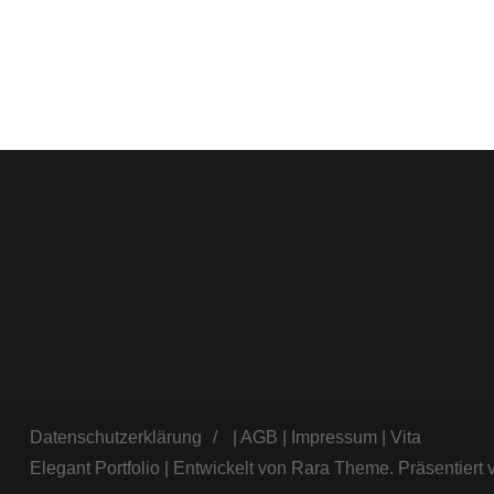
Datenschutzerklärung
|
AGB
|
Impressum
|
Vita
Elegant Portfolio | Entwickelt von
Rara Theme
. Präsentiert