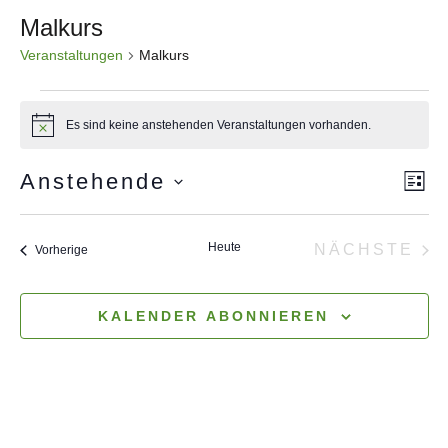
Malkurs
Veranstaltungen
Malkurs
Veranstaltungen
Es sind keine anstehenden Veranstaltungen vorhanden.
Hinweis
Anstehende
Ve
An
LIS
Datum
An
Na
wählen.
Heute
NÄCHSTE
Veranstaltungen
Vorherige
VERANS
Na
KALENDER ABONNIEREN