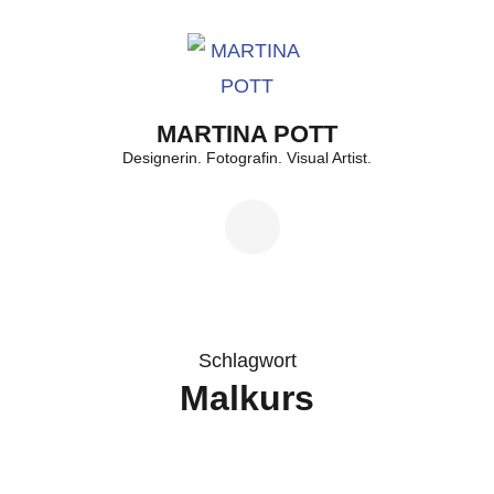
Zum
Inhalt
springen
(Enter
MARTINA POTT
drücken)
Designerin. Fotografin. Visual Artist.
Schlagwort
Malkurs